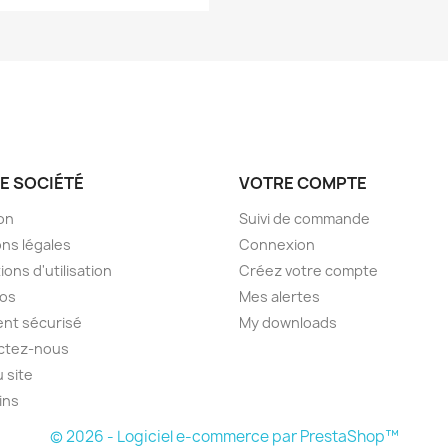
E SOCIÉTÉ
VOTRE COMPTE
son
Suivi de commande
ns légales
Connexion
ions d'utilisation
Créez votre compte
pos
Mes alertes
nt sécurisé
My downloads
ctez-nous
u site
ins
© 2026 - Logiciel e-commerce par PrestaShop™