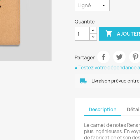
Quantité

AJOUTER
Partager
●
Testez votre dépendance a
local_shipping
Livraison prévue entre
Description
Détai
Le carnet de notes Renar
plus ingénieuses. En voya
de fabrication et son de