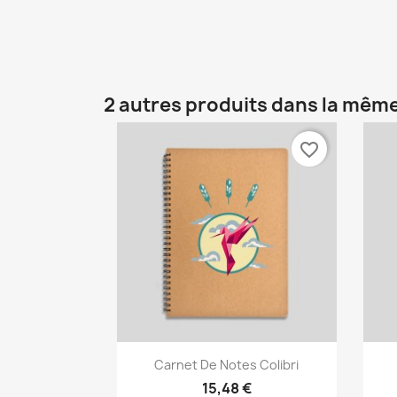
2 autres produits dans la même
favorite_border
Aperçu rapide

Carnet De Notes Colibri
15,48 €