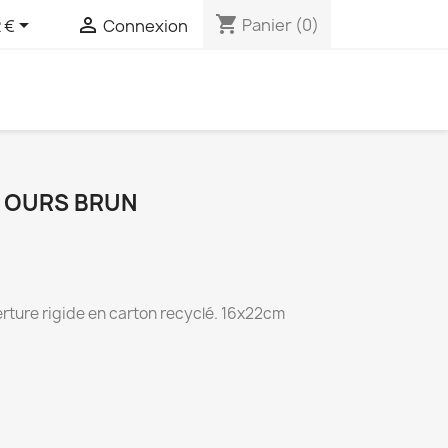
shopping_cart


Panier
(0)
 €
Connexion
 OURS BRUN
rture rigide en carton recyclé. 16x22cm