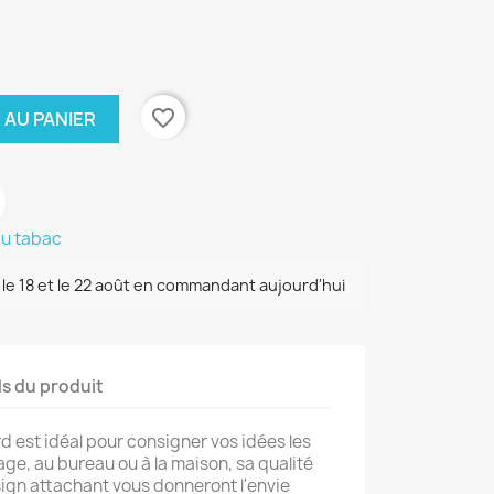
favorite_border
 AU PANIER
u tabac
 le 18 et le 22 août en commandant aujourd'hui
ls du produit
d est idéal pour consigner vos idées les
ge, au bureau ou à la maison, sa qualité
sign attachant vous donneront l'envie