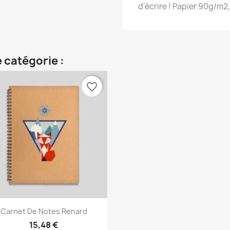
d'écrire ! Papier 90g/m2, 
 catégorie :
favorite_border
Aperçu rapide

Carnet De Notes Renard
15,48 €